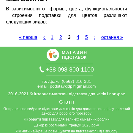
В зависимости от формы, цвета, функциональности
строения подставки для цветов различают
следующих видов:
« перша
‹
1
2
3
4
5
›
остання »
Сторінки
+38 098 300 1100
тел/факс. (0562) 316-381
email:
podstavkidp@gmail.com
2016-2021
©
Інтернет-магазин підставок для квітів і прикрас
Статті
Як правильно вибрати підставки для квітів для домашнього офісу: зелений
декор для робочого простору
Як обрати підставку для великих кімнатних рослин
Декор із рослинами: тренди 2025 року
Які квіти найкраще розміщувати на підставках? Гід з вибору