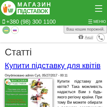
Перейти до основного вмісту
МАГАЗИН
ПІДСТАВОК
+380 (98) 300 1100
МЕНЮ
Ваш кошик порожній.
Акції
Статті
Купити підставку для квітів
Опубліковано
admin
Суб, 05/27/2017 - 00:11
Купити підставку для
квітів? Така можливість
надається Вам з будь-
якого регіону країни. При
тому Ви можете обирати