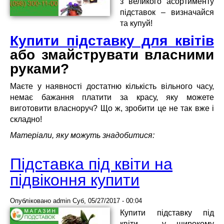
з великого асортименту
підставок – визначайся
та купуй!
Купити підставку для квітів
або змайструвати власними
руками?
Маєте у наявності достатню кількість вільного часу,
немає бажання платити за красу, яку можете
виготовити власноруч? Що ж, зробити це не так вже і
складно!
Матеріали, яку можуть знадобитися:
Підставка під квіти на
підвіконня купити
Опубліковано
admin
Суб, 05/27/2017 - 00:04
Купити підставку під
квіти - у широкому