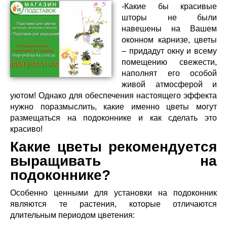
-Какие бы красивые
шторы не были
навешены на Вашем
оконном карнизе, цветы
– придадут окну и всему
помещению свежести,
наполнят его особой
живой атмосферой и
уютом! Однако для обеспечения настоящего эффекта
нужно поразмыслить, какие именно цветы могут
размещаться на подоконнике и как сделать это
красиво!
Какие цветы рекомендуется
выращивать на
подоконнике?
Особенно ценными для установки на подоконник
являются те растения, которые отличаются
длительным периодом цветения: