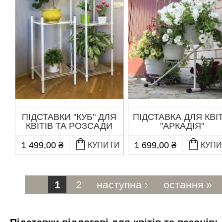
ПІДСТАВКИ "КУБ" ДЛЯ
ПІДСТАВКА ДЛЯ КВІТ
КВІТІВ ТА РОЗСАДИ
"АРКАДІЯ"
1 499,00 ₴
1 699,00 ₴
КУПИТИ
КУП
Сторінки
1
2
наступна ›
остання »