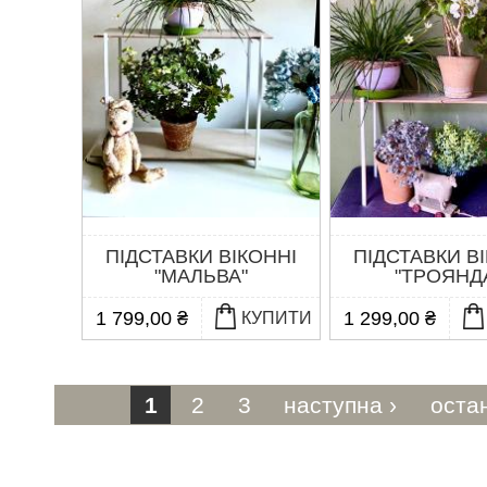
ПІДСТАВКИ ВІКОННІ
ПІДСТАВКИ В
"МАЛЬВА"
"ТРОЯНД
1 799,00 ₴
1 299,00 ₴
КУПИТИ
Сторінки
1
2
3
наступна ›
оста